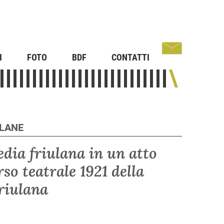
I
FOTO
BDF
CONTATTI
RLANE
ia friulana in un atto
so teatrale 1921 della
friulana