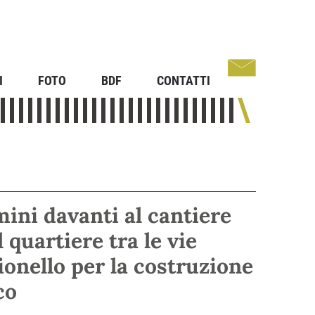
I
FOTO
BDF
CONTATTI
mini davanti al cantiere
 quartiere tra le vie
ionello per la costruzione
co