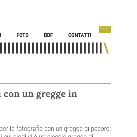
I
FOTO
BDF
CONTATTI
i con un gregge in
r la fotografia con un gregge di pecore:
 cui piedi vi è un piccolo gregge di