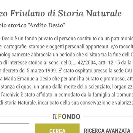
o Friulano di Storia Naturale
vio storico "Ardito Desio"
o Desio è un fondo privato di persona costituito da un patrimoni
e, cartografie, stampe e oggetti personali appartenuti e/o raccolt
nologicamente abbraccia un periodo che si situa tra la fine dell’O
o di interesse storico ai sensi del D.L. 42/2004, artt. 12-15 dall
 decreto del 5 marzo 1999. E' stato ospitato presso la sede CAI 
lia Maria Emanuela Desio che per anni ha curato e promosso, att
stanza di quasi un anno dalla morte dello scienziato, l’organizza
l’archivio è stato affidato in comodato dalla famiglia al Comun
di Storia Naturale, incaricato della sua conservazione e valoriz
Il
FONDO
CERCA
RICERCA AVANZATA