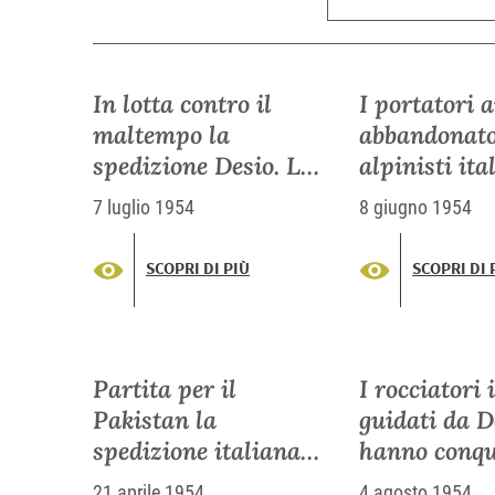
In lotta contro il
I portatori 
maltempo la
abbandonato
spedizione Desio. La
alpinisti ita
guida Mario Puchoz
spedizione 
7 luglio 1954
8 giugno 1954
morta di polmonite
messa in dif
sul K2. Aveva scalato
SCOPRI DI PIÙ
SCOPRI DI 
20 volte il Monte
Bianco
Partita per il
I rocciatori 
Pakistan la
guidati da D
spedizione italiana
hanno conqu
al "K-2"
vetta del K2
21 aprile 1954
4 agosto 1954