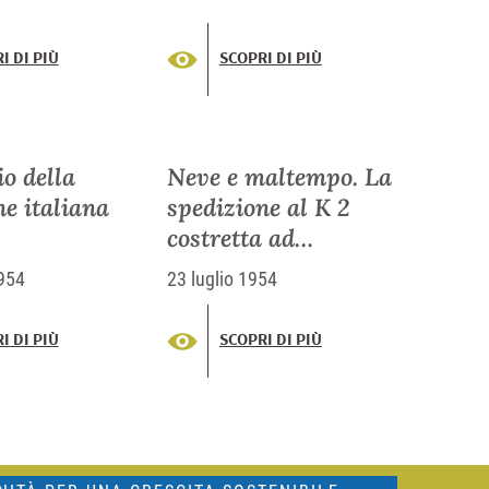
I DI PIÙ
SCOPRI DI PIÙ
o della
Neve e maltempo. La
ne italiana
spedizione al K 2
costretta ad
indietreggiare
954
23 luglio 1954
I DI PIÙ
SCOPRI DI PIÙ