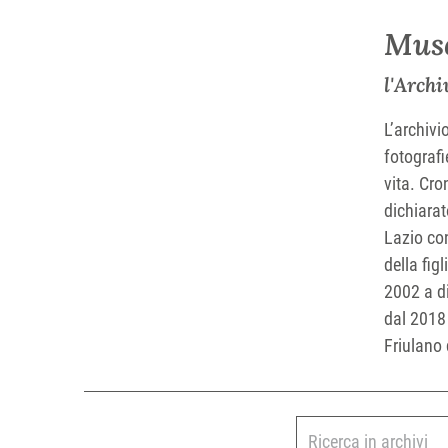
Muse
l'Archi
L’archivi
fotografi
vita. Cro
dichiarat
Lazio con
della fig
2002 a di
dal 2018 
Friulano 