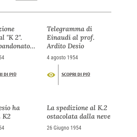
zione
Telegramma di
al "K 2".
Einaudi al prof.
bandonato
Ardito Desio
tori
54
4 agosto 1954
?
I DI PIÙ
SCOPRI DI PIÙ
esio ha
La spedizione al K.2
l K2
ostacolata dalla neve
54
26 Giugno 1954