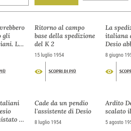
avrebbero
Ritorno al campo
La spedi
 gli
base della spedizione
italiana 
liani. La
del K 2
Desio ab
Desio
dai porta
15 luglio 1954
8 giugno 19
ficoltà
indigeni
PIÙ
SCOPRI DI PIÙ
SCOPR
italiani
Cade da un pendio
Ardito D
esio
l'assistente di Desio
scalato i
istato la
8 luglio 1954
5 agosto 19
. Un