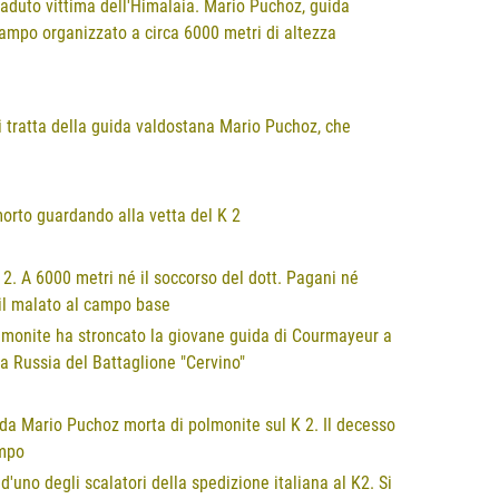
 caduto vittima dell'Himalaia. Mario Puchoz, guida
campo organizzato a circa 6000 metri di altezza
Si tratta della guida valdostana Mario Puchoz, che
morto guardando alla vetta del K 2
2. A 6000 metri né il soccorso del dott. Pagani né
e il malato al campo base
olmonite ha stroncato la giovane guida di Courmayeur a
lla Russia del Battaglione "Cervino"
uida Mario Puchoz morta di polmonite sul K 2. Il decesso
empo
uno degli scalatori della spedizione italiana al K2. Si