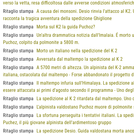
verso la vetta, resa difficoltosa dalle avverse condizioni atmosferich
Ritaglio stampa
A causa dei monsoni. Desio rinvia l'attacco al K2.
racconta la tragica avventura della spedizione Ghiglione
Ritaglio stampa
Morta sul K2 la guida Puchoz?
Ritaglio stampa
Un'altra drammatica notizia dall'Imalaia. É morto 
Puchoz, colpito da polmonite a 5800 m.
Ritaglio stampa
Morto un italiano nella spedizione del K 2
Ritaglio stampa
Avversata dal maltempo la spedizione al K 2
Ritaglio stampa
A 5700 metri di altezza. Un alpinista del K-2 amma
italiana, ostacolata dal maltempo - Forse abbandonato il progetto di 
Ritaglio stampa
Il maltempo infuria sull'Himalaya. La spedizione a
essere attaccata ai primi d'agosto secondo il programma - Uno degl
Ritaglio stampa
La spedizione al K 2 ritardata dal maltempo. Uno 
Ritaglio stampa
L'alpinista valdostano Puchoz muore di polmonite 
Ritaglio stampa
La sfortuna perseguita i tentativi italiani. La sped
Puchez, il più giovane alpinista dell'ardimentoso gruppo
Ritaglio stampa
La spedizione Desio. Guida valdostana morta ancor 