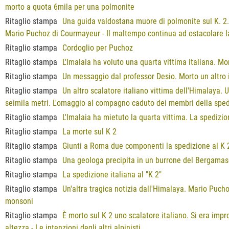
morto a quota 6mila per una polmonite
Ritaglio stampa
Una guida valdostana muore di polmonite sul K. 2.
Mario Puchoz di Courmayeur - Il maltempo continua ad ostacolare l
Ritaglio stampa
Cordoglio per Puchoz
Ritaglio stampa
L'Imalaia ha voluto una quarta vittima italiana. Mo
Ritaglio stampa
Un messaggio dal professor Desio. Morto un altro i
Ritaglio stampa
Un altro scalatore italiano vittima dell'Himalaya
seimila metri. L'omaggio al compagno caduto dei membri della spe
Ritaglio stampa
L'Imalaia ha mietuto la quarta vittima. La spedizio
Ritaglio stampa
La morte sul K 2
Ritaglio stampa
Giunti a Roma due componenti la spedizione al K 
Ritaglio stampa
Una geologa precipita in un burrone del Bergama
Ritaglio stampa
La spedizione italiana al "K 2"
Ritaglio stampa
Un'altra tragica notizia dall'Himalaya. Mario Puch
monsoni
Ritaglio stampa
È morto sul K 2 uno scalatore italiano. Si era im
altezza - Le intenzioni degli altri alpinisti