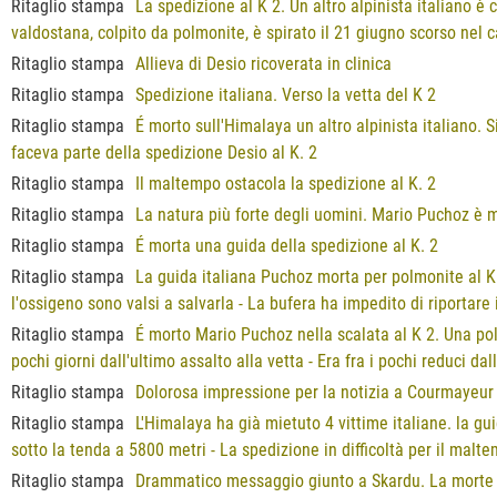
Ritaglio stampa
La spedizione al K 2. Un altro alpinista italiano è
valdostana, colpito da polmonite, è spirato il 21 giugno scorso nel 
Ritaglio stampa
Allieva di Desio ricoverata in clinica
Ritaglio stampa
Spedizione italiana. Verso la vetta del K 2
Ritaglio stampa
É morto sull'Himalaya un altro alpinista italiano. 
faceva parte della spedizione Desio al K. 2
Ritaglio stampa
Il maltempo ostacola la spedizione al K. 2
Ritaglio stampa
La natura più forte degli uomini. Mario Puchoz è 
Ritaglio stampa
É morta una guida della spedizione al K. 2
Ritaglio stampa
La guida italiana Puchoz morta per polmonite al K 
l'ossigeno sono valsi a salvarla - La bufera ha impedito di riportar
Ritaglio stampa
É morto Mario Puchoz nella scalata al K 2. Una p
pochi giorni dall'ultimo assalto alla vetta - Era fra i pochi reduci da
Ritaglio stampa
Dolorosa impressione per la notizia a Courmayeur
Ritaglio stampa
L'Himalaya ha già mietuto 4 vittime italiane. la g
sotto la tenda a 5800 metri - La spedizione in difficoltà per il malt
Ritaglio stampa
Drammatico messaggio giunto a Skardu. La morte d'