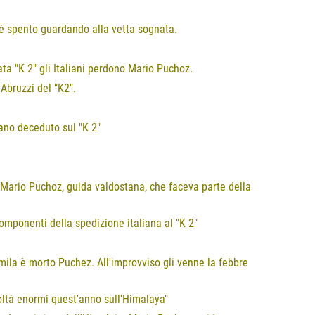
è spento guardando alla vetta sognata.
lata "K 2" gli Italiani perdono Mario Puchoz.
Abruzzi del "K2".
iano deceduto sul "K 2"
di Mario Puchoz, guida valdostana, che faceva parte della
omponenti della spedizione italiana al "K 2"
imila è morto Puchez. All'improvviso gli venne la febbre
coltà enormi quest'anno sull'Himalaya"