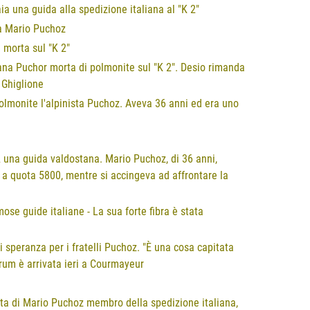
ia una guida alla spedizione italiana al "K 2"
da Mario Puchoz
 morta sul "K 2"
tana Puchor morta di polmonite sul "K 2". Desio rimanda
e Ghiglione
 polmonite l'alpinista Puchoz. Aveva 36 anni ed era uno
 2 una guida valdostana. Mario Puchoz, di 36 anni,
a quota 5800, mentre si accingeva ad affrontare la
ose guide italiane - La sua forte fibra è stata
i speranza per i fratelli Puchoz. "È una cosa capitata
orum è arrivata ieri a Courmayeur
tta di Mario Puchoz membro della spedizione italiana,