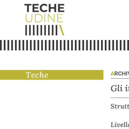
Teche
ARCH
Gli 
Strut
Livell