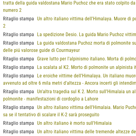
tratta della guida valdostana Mario Puchoz che era stato colpito da 
numero 2
Ritaglio stampa
Un altro italiano vittima dell'Himalaya. Muore di
2
Ritaglio stampa
La spedizione Desio. La guida Mario Puchoz vittim
Ritaglio stampa
La guida valdostana Puchoz morta di polmonite su
delle piú valorose guide di Courmayeur
Ritaglio stampa
Grave lutto per l'alpinismo italiano. Morta di pol
Ritaglio stampa
La scalata al K2. Morto di polmonite un alpinista i
Ritaglio stampa
Le eroiche vittime dell'Himalaya. Un italiano muor
avvenuto ad oltre 6 mila metri d'altezza - Ancora incerti gli intendi
Ritaglio stampa
Un'altra tragedia sul K 2. Morto sull'Himalaia un al
polmonite - manifestazioni di cordoglio a Lahore
Ritaglio stampa
Un altro italiano vittima dell'Himalaia. Mario Puc
sa se il tentativo di scalare il K-2 sarà proseguito
Ritaglio stampa
Un altro italiano è morto sull'Himalaia
Ritaglio stampa
Un altro italiano vittima delle tremende altezze d