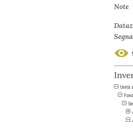
Note
Dataz
Segna
Inve
Unità 
Fon
Se