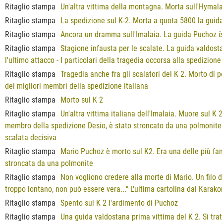
Ritaglio stampa
Un'altra vittima della montagna. Morta sull'Hymala
Ritaglio stampa
La spedizione sul K-2. Morta a quota 5800 la gui
Ritaglio stampa
Ancora un dramma sull'Imalaia. La guida Puchoz è
Ritaglio stampa
Stagione infausta per le scalate. La guida valdos
l'ultimo attacco - I particolari della tragedia occorsa alla spedizion
Ritaglio stampa
Tragedia anche fra gli scalatori del K 2. Morto di
dei migliori membri della spedizione italiana
Ritaglio stampa
Morto sul K 2
Ritaglio stampa
Un'altra vittima italiana dell'Imalaia. Muore sul K
membro della spedizione Desio, è stato stroncato da una polmonite 
scalata decisiva
Ritaglio stampa
Mario Puchoz è morto sul K2. Era una delle più fam
stroncata da una polmonite
Ritaglio stampa
Non vogliono credere alla morte di Mario. Un filo d
troppo lontano, non può essere vera..." L'ultima cartolina dal Karak
Ritaglio stampa
Spento sul K 2 l'ardimento di Puchoz
Ritaglio stampa
Una guida valdostana prima vittima del K 2. Si tra