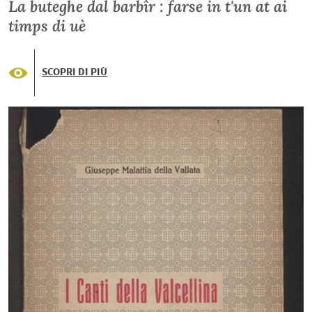
La buteghe dal barbîr : farse in t'un at ai
timps di uè
SCOPRI DI PIÙ