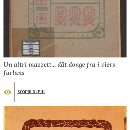
Un altri mazzett... dât donge fra i viers
furlans
SCOPRI DI PIÙ