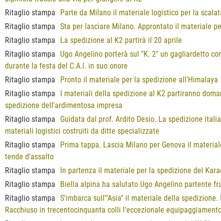
Ritaglio stampa
Parte da Milano il materiale logistico per la scalat
Ritaglio stampa
Sta per lasciare Milano. Approntato il materiale p
Ritaglio stampa
La spedizione al K2 partirà il 20 aprile
Ritaglio stampa
Ugo Angelino porterà sul "K. 2" un gagliardetto con
durante la festa del C.A.I. in suo onore
Ritaglio stampa
Pronto il materiale per la spedizione all'Himalaya
Ritaglio stampa
I materiali della spedizione al K2 partiranno domani
spedizione dell'ardimentosa impresa
Ritaglio stampa
Guidata dal prof. Ardito Desio. La spedizione italia
materiali logistici costruiti da ditte specializzate
Ritaglio stampa
Prima tappa. Lascia Milano per Genova il materiale 
tende d'assalto
Ritaglio stampa
In partenza il materiale per la spedizione del Kar
Ritaglio stampa
Biella alpina ha salutato Ugo Angelino partente fra
Ritaglio stampa
S'imbarca sull'"Asia" il materiale della spedizione
Racchiuso in trecentocinquanta colli l'eccezionale equipaggiament