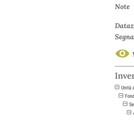
Note
Dataz
Segna
Inve
Unità 
Fon
Se