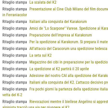
Ritaglio stampa
La scalata del K2
Ritaglio stampa
Presentazione al Cine Club Milano del film documen
in Ferraniacolor
Ritaglio stampa
Italiani alla conquista del Karakorum
Ritaglio stampa
Amici de "Lo Scarpone" Varese. Spedizione al Ka
Ritaglio stampa
Preparazione dell'impresa al Karakorum
Ritaglio stampa
Per la spedizione al Karakorum. Si prepara il mate
Ritaglio stampa
All'attacco del Caracorum una spedizione tedesca
Ritaglio stampa
La seta sul K2
Ritaglio stampa
Magazzino dei cibi in preparazione per la spedizi
Ritaglio stampa
La spedizione al K2 partirà il 20 aprile
Ritaglio stampa
Adesione del nostro CAI alla spedizione del Kara
Ritaglio stampa
Italiani alla conquista del K2. L'attacco decisivo p
Ritaglio stampa
Fra pochi giorni la partenza della spedizione itali
vetta del K-2
Ritaglio stampa
Rievocazioni mentre il biellese Angelino si apprest
alpinista tracciò una via per giungere al K2