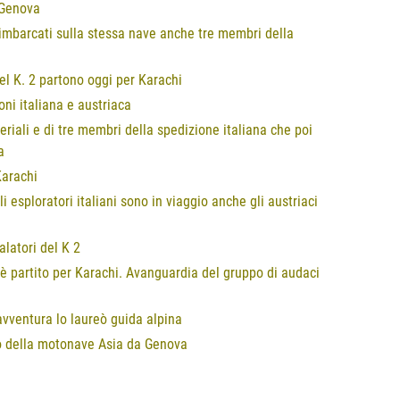
a Genova
no imbarcati sulla stessa nave anche tre membri della
 del K. 2 partono oggi per Karachi
oni italiana e austriaca
iali e di tre membri della spedizione italiana che poi
a
Karachi
 esploratori italiani sono in viaggio anche gli austriaci
alatori del K 2
in è partito per Karachi. Avanguardia del gruppo di audaci
ventura lo laureò guida alpina
rdo della motonave Asia da Genova