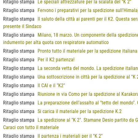
Ritaglio stampa
Le speciali attrezzature per la scalata del "K 2"
Ritaglio stampa
Fervono i preparativi per la spedizione sull'Himala
Ritaglio stampa
Il saluto della città ai parenti per il K2. Questa 
presente il Sindaco
Ritaglio stampa
Milano, 18 marzo. Un componente della spedizione 
indumento per alta quota con respiratore automatico
Ritaglio stampa
Pronto tutto il materiale per la spedizione italian
Ritaglio stampa
Per il K2 partenza!
Ritaglio stampa
La seconda vetta del mondo. La spedizione italian
Ritaglio stampa
Una sottoscrizione in città per la spedizione al "K 
Ritaglio stampa
Il CAI e il "K2"
Ritaglio stampa
Riunione in via Como per la spedizione al Karako
Ritaglio stampa
La preparazione dell'assalto al "tetto del mondo". 
Ritaglio stampa
Si carica il materiale per la spedizione K.2
Ritaglio stampa
La spedizione al "K 2". Stamane Desio partito da G
Caraci con tutto il materiale
Ritaglio stampa
Il partenza i materiali per il "K 2"