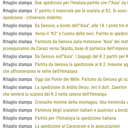
Ritaglio stampa
Due spedizioni per l'Imalaia partite con l'"Asia" d
Ritaglio stampa
E' partito il materiale per la scalata al K2. Si so
spedizione - L'itinerario stabilito
Ritaglio stampa
Da Genova, a bordo dell'"Asia", alle 14. I primi tre
Ritaglio stampa
Verso il "K2" e l'uomo delle nevi. Partite le spedizi
Ritaglio stampa
Partenza da Genova sulla motonave "Asia" dei mater
proseguiranno da Caraci verso Skardu, base di partenza dell'impres
Ritaglio stampa
Da Genova sull'"Asia". I bagagli del K 2 partiti per 
Ritaglio stampa
Partita da Genova la spedizione al K 2. Insieme agli
che affronteranno le vette dell'Himalaya
Ritaglio stampa
Oggi dal Ponte dei Mille. Partono da Genova gli sc
Ritaglio stampa
La spedizione di Ardito Desio. Ieri il dott. Zanett
che tenterà la scalata del K 2 nella catena dell'Himalaja
Ritaglio stampa
Cronache minime della montagna. Una tremenda av
Ritaglio stampa
Partenza degli scalatori italiani e austriaci a bo
Ritaglio stampa
Partita per l'Himalaya la spedizione italiana
Ritaglio stampa
La spedizione al Caracorum e le assicurazioni