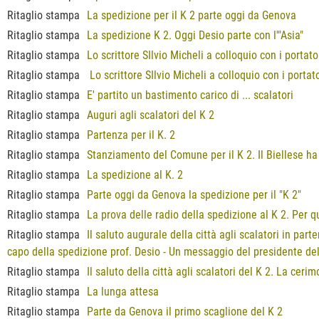
Ritaglio stampa
La spedizione per il K 2 parte oggi da Genova
Ritaglio stampa
La spedizione K 2. Oggi Desio parte con l'"Asia"
Ritaglio stampa
Lo scrittore SIlvio Micheli a colloquio con i portat
Ritaglio stampa
Lo scrittore SIlvio Micheli a colloquio con i portat
Ritaglio stampa
E' partito un bastimento carico di ... scalatori
Ritaglio stampa
Auguri agli scalatori del K 2
Ritaglio stampa
Partenza per il K. 2
Ritaglio stampa
Stanziamento del Comune per il K 2. Il Biellese ha
Ritaglio stampa
La spedizione al K. 2
Ritaglio stampa
Parte oggi da Genova la spedizione per il "K 2"
Ritaglio stampa
La prova delle radio della spedizione al K 2. Per 
Ritaglio stampa
Il saluto augurale della città agli scalatori in part
capo della spedizione prof. Desio - Un messaggio del presidente del
Ritaglio stampa
Il saluto della città agli scalatori del K 2. La ceri
Ritaglio stampa
La lunga attesa
Ritaglio stampa
Parte da Genova il primo scaglione del K 2