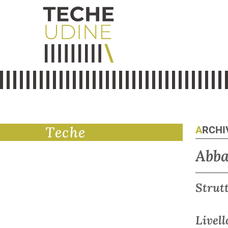
Teche
ARCH
Abba
Strut
Livell